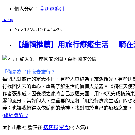
個人分類：
夢起飛系列
▲top
Nov
12
Wed
2014
14:23
【編輯推薦】用旅行療癒生活──騎在
「你是為了什麼去旅行？」
每個人對旅行的定義不同，有些人單純為了旅遊觀光，有些則
行找回失去的重心、重新了解生活的價值與意義。《騎在天使
作者張永威，因喪親之痛將自己放逐美國，用108天完成橫跨
麗的風景、美好的人，更重要的是將「用旅行療癒生活」的想
義；也讓我們得以依循他的精神，找到屬於自己的療癒之旅。
(繼續閱讀...)
太雅出版社 發表在
痞客邦
留言
(0)
人氣(
)