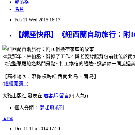
部落格
名片
Feb
11
Wed
2015
16:17
【講座快訊】《紐西蘭自助旅行：附10個
30歲那年，林伯丞，辭掉了工作。與老婆背起背包前往位於
《完整蒐羅旅遊熱門景點~ 打工換宿的體驗~ 邀請你一同渡過
【高雄場次：
帶你
橫跨紐西蘭北島、南島
】
(繼續閱讀...)
太雅出版社 發表在
痞客邦
留言
(0)
人氣(
)
個人分類：
夢起飛系列
▲top
Dec
11
Thu
2014
17:50