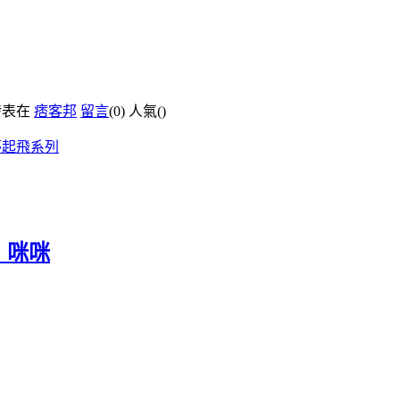
發表在
痞客邦
留言
(0)
人氣(
)
夢起飛系列
：咪咪