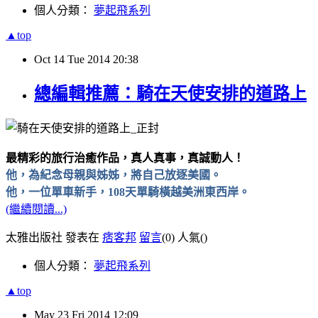
個人分類：
夢起飛系列
▲top
Oct
14
Tue
2014
20:38
總編輯推薦：騎在天使安排的道路上
最精彩的旅行治癒作品，真人真事，真誠動人！
他，為紀念母親與姊姊，將自己放逐美國。
他，一位單車新手，108天單騎橫越美洲東西岸。
(繼續閱讀...)
太雅出版社 發表在
痞客邦
留言
(0)
人氣(
)
個人分類：
夢起飛系列
▲top
May
23
Fri
2014
12:09