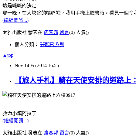
這是咪咪的決定
那一晚，在大峽谷的帳篷裡，我用手機上臉書時，看見一個令
(繼續閱讀...)
太雅出版社 發表在
痞客邦
留言
(0)
人氣(
)
個人分類：
夢起飛系列
▲top
Nov
14
Fri
2014
16:55
【旅人手札】騎在天使安排的道路上：救命
救命小鎮阿拉丁
(繼續閱讀...)
太雅出版社 發表在
痞客邦
留言
(0)
人氣(
)