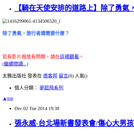
【騎在天使安排的道路上】除了勇氣
除了勇氣，旅行者還需要什麼？
若有影片撥放有問題，請在
這裡觀看
。
(繼續閱讀...)
太雅出版社 發表在
痞客邦
留言
(0)
人氣(
)
個人分類：
夢起飛系列
▲top
Dec
02
Tue
2014
19:38
張永威-台北場新書發表會/傷心大男