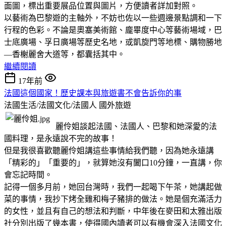
面圖，標出重要展品位置與圖片，方便讀者詳加對照。
以藝術為巴黎遊的主軸外，不妨也佐以一些週邊景點調和一下
行程的色彩。不論是奧塞美術館、龐畢度中心等藝術場域，巴
士底廣場、孚日廣場等歷史名地，或凱旋門等地標、購物勝地
—香榭麗舍大道等，都囊括其中。
繼續閱讀
17年前
法國這個國家！歷史課本與旅遊書不會告訴你的事
法國生活/法國文化/法國人
國外旅遊
麗伶姐談起法國、法國人、巴黎和她深愛的法
國料理，是永遠說不完的故事！
但是我很喜歡聽麗伶姐講這些事情給我們聽，因為她永遠講
「精彩的」「重要的」，就算她沒有闔口10分鐘，一直講，你
會忘記時間。
記得一個多月前，她回台灣時，我們一起喝下午茶，她講起做
菜的事情，我抄下烤全雞和梅子豬排的做法。她是個充滿活力
的女性，並且有自己的想法和判斷，中年後在麥田和太雅出版
社分別出版了幾本書，使得國內讀者可以有機會深入法國文化