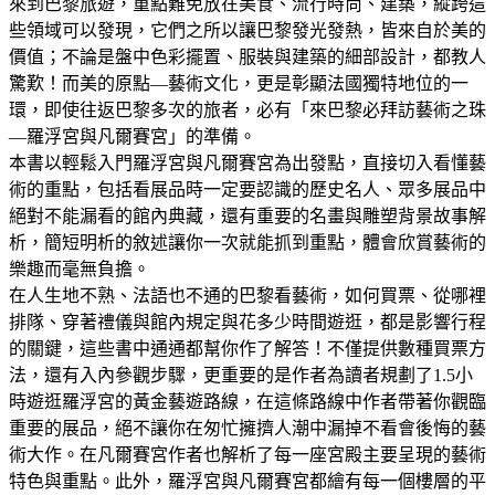
來到巴黎旅遊，重點難免放在美食、流行時尚、建築，縱跨這
些領域可以發現，它們之所以讓巴黎發光發熱，皆來自於美的
價值；不論是盤中色彩擺置、服裝與建築的細部設計，都教人
驚歎！而美的原點—藝術文化，更是彰顯法國獨特地位的一
環，即使往返巴黎多次的旅者，必有「來巴黎必拜訪藝術之珠
—羅浮宮與凡爾賽宮」的準備。
本書以輕鬆入門羅浮宮與凡爾賽宮為出發點，直接切入看懂藝
術的重點，包括看展品時一定要認識的歷史名人、眾多展品中
絕對不能漏看的館內典藏，還有重要的名畫與雕塑背景故事解
析，簡短明析的敘述讓你一次就能抓到重點，體會欣賞藝術的
樂趣而毫無負擔。
在人生地不熟、法語也不通的巴黎看藝術，如何買票、從哪裡
排隊、穿著禮儀與館內規定與花多少時間遊逛，都是影響行程
的關鍵，這些書中通通都幫你作了解答！不僅提供數種買票方
法，還有入內參觀步驟，更重要的是作者為讀者規劃了1.5小
時遊逛羅浮宮的黃金藝遊路線，在這條路線中作者帶著你觀臨
重要的展品，絕不讓你在匆忙擁擠人潮中漏掉不看會後悔的藝
術大作。在凡爾賽宮作者也解析了每一座宮殿主要呈現的藝術
特色與重點。此外，羅浮宮與凡爾賽宮都繪有每一個樓層的平