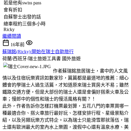
若是他有swiss pass
會有折扣
自蘇黎士出發的話
總車程約三個多小時
Ricky
繼續閱讀
16年前
蘇瑞銘(Ricky):開始在瑞士自助旅行
荷蘭/西班牙/瑞士旅遊工具書
國外旅遊
作者蘇瑞銘旅居瑞士，書中的人文風
情以及住宿玩樂資訊如數家珍，篇篇都是最道地的推薦：細心
體會的學瑞士人過生活篇，才知道原來瑞士買房大不易；雖然
鐵路交通方便，但是大部份的瑞士人還是會偏好搭乘火車及公
車；慢郎中的個性和瑞士的慢活風格有關？！
此外，作者告訴你怎樣訂機票最划算，五花八門的車票買哪一
種最適合你、搭火車旅行最好玩、怎樣安排行程、星級景點介
紹，以及另類玩樂方式特企。以為瑞士只能滑雪那就落伍，瑞
士還有歐洲最大的室內水上樂園，渡假中心還有溫泉水療、美