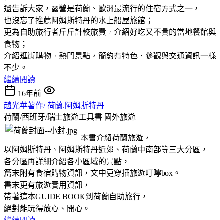
還告訴大家，露營是荷蘭、歐洲最流行的住宿方式之一，
也沒忘了推薦阿姆斯特丹的水上船屋旅館；
更為自助旅行者斤斤計較旅費，介紹好吃又不貴的當地餐館與
食物；
介紹逛街購物、熱門景點，簡約有特色、參觀與交通資訊一樣
不少。
繼續閱讀
16年前
趙光華著作/ 荷蘭.阿姆斯特丹
荷蘭/西班牙/瑞士旅遊工具書
國外旅遊
本書介紹荷蘭旅遊，
以阿姆斯特丹、阿姆斯特丹近郊、荷蘭中南部等三大分區，
各分區再詳細介紹各小區域的景點，
篇末附有食宿購物資訊，文中更穿插旅遊叮嚀box。
書末更有旅遊實用資訊，
帶著這本GUIDE BOOK到荷蘭自助旅行，
絕對能玩得放心、開心。