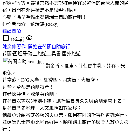
容療程等等。最後當然不忘記推薦便宜又乾淨的台灣人開的民
宿，出門在外這樣是不是很親切呢。
心動了嗎？準備出發到瑞士自助旅行吧！
◎作者簡介 蘇瑞銘(Ricky)
繼續閱讀
16年前
陳奕伸著作: 開始在荷蘭自助旅行
荷蘭/西班牙/瑞士旅遊工具書
國外旅遊
鬱金香、風車、菲仕蘭牛乳、梵谷、米
飛兔，
普拿疼、ING人壽、紅燈區、同志街、大麻店，
這些，全都是荷蘭特產！
作者陳奕伸，深愛著荷蘭，
在荷蘭唸書唸5年還不夠，還準備長長久久與荷蘭愛戀下去：
對荷蘭歷史地理、人文風情如數家珍；
他細心介紹各式各樣的火車票、如何在阿姆斯特丹省錢通行、
並建議巴士電車比地鐵好用、騎腳踏車旅行多麼令人放心與盛
行；