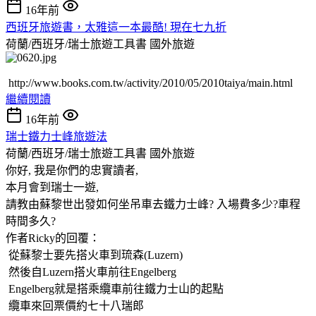
16年前
西班牙旅遊書，太雅這一本最酷! 現在七九折
荷蘭/西班牙/瑞士旅遊工具書
國外旅遊
http://www.books.com.tw/activity/2010/05/2010taiya/main.html
繼續閱讀
16年前
瑞士鐵力士峰旅遊法
荷蘭/西班牙/瑞士旅遊工具書
國外旅遊
你好, 我是你們的忠實讀者,
本月會到瑞士一遊,
請教由蘇黎世出發如何坐吊車去鐵力士峰? 入場費多少?車程
時間多久?
作者Ricky的回覆：
從蘇黎士要先搭火車到琉森(Luzern)
然後自Luzern搭火車前往Engelberg
Engelberg就是搭乘纜車前往鐵力士山的起點
纜車來回票價約七十八瑞郎