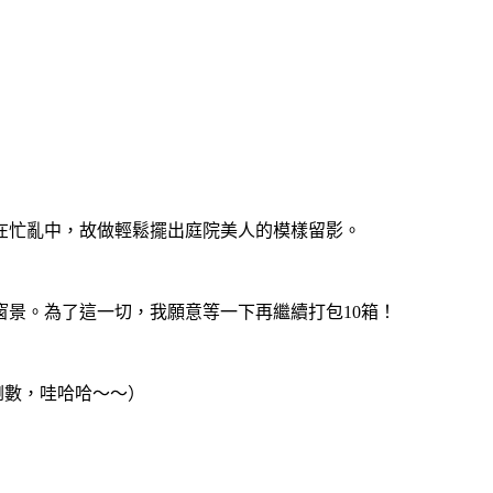
在忙亂中，故做輕鬆擺出庭院美人的模樣留影。
景。為了這一切，我願意等一下再繼續打包10箱！
倒數，哇哈哈～～）