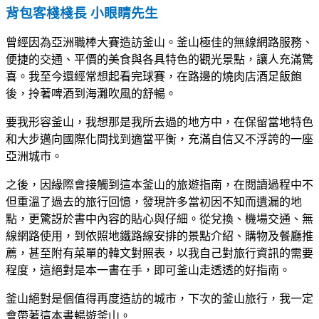
背包客棧棧長 小眼睛先生
曾經因為亞洲職棒大賽造訪釜山。釜山極佳的無線網路服務、
便捷的交通、平價的美食與各具特色的觀光景點，讓人充滿驚
喜。我至今還經常想起看完球賽，在路邊的燒肉店酒足飯飽
後，拎著啤酒到海灘吹風的舒暢。
要我形容釜山，我想那是我所去過的地方中，在保留當地特色
和大步邁向國際化間找到適當平衡，充滿自信又不浮誇的一座
亞洲城市。
之後，因緣際會接觸到這本釜山的旅遊指南，在閱讀過程中不
但重溫了過去的旅行回憶，發現許多當初因不知而遺漏的地
點，更驚訝於書中內容的貼心與仔細。從兌換、機場交通、無
線網路使用，到依照地鐵路線安排的景點介紹、購物及餐廳推
薦，甚至附有菜單的韓文對照表，以我自己對旅行資訊的需要
程度，這絕對是本一書在手，即可釜山走透透的好指南。
釜山絕對是個值得再度造訪的城市，下次的釜山旅行，我一定
會帶著這本書暢遊釜山。