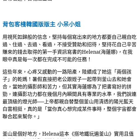
背包客棧韓國版版主 小呆小姐
用視死如歸般的信念，堅持每個寫出來的地方都要自己親自吃
過、住過、去過、看過，不接受贊助和招待，堅持花自己辛苦
賺來的錢去取得的第一手資訊寫書的Helena(海蓮娜)，在我
眼中真是每一次都在完成不可能的任務！
這些年來，心疼又感動的一路陪產，陸續成了她這「兩個孩
子」的乾媽！暑假直接把老公跟姪子一起帶到釜山去和她會
合，當她的攝影師和苦力，但其實海蓮娜為了把書寫好的拼
勁，連攝影功力都在幾個月內瞬間具有專業的水準，我們說連
最頂級的燈光師──上帝都親自替整個釜山用清透的陽光藍天
白雲相挺，真的是「當你真心想完成某件事時，整個宇宙都會
聯合起來幫你。」
釜山是個好地方，Helena這本《搭地鐵玩遍釜山》實用且值