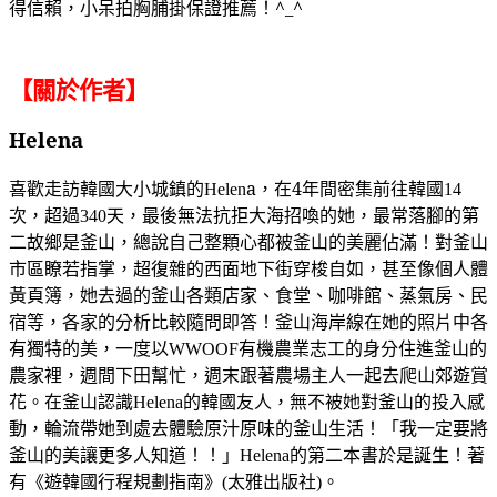
得信賴，小呆拍胸脯掛保證推薦！^_^
【關於作者】
Helena
喜歡走訪韓國大小城鎮的
a
，在4年間
密集前往韓國
Helen
14
次，超過
天，最後無法抗拒大海招喚的她，最常落腳的第
340
二故鄉是釜山，總說自己整顆心都被釜山的美麗佔滿！對釜山
市區瞭若指掌，超復雜的西面地下街穿梭自如，甚至像個人體
黃頁簿，她去過的釜山各類店家、食堂、咖啡館、蒸氣房、民
宿等，各家的分析比較隨問即答！釜山海岸線在她的照片中各
有獨特的美，一度以
有機農業志工的身分住進釜山的
WWOOF
農家裡，週間下田幫忙，週末跟著農場主人一起去爬山郊遊賞
花。在釜山認識
的韓國友人，無不被她對釜山的投入感
Helena
動，輪流帶她到處去體驗原汁原味的釜山生活！「我一定要將
釜山的美讓更多人知道！！」
的第二本書於是誕生！著
Helena
有《遊韓國行程規劃指南》
太雅出版社
。
(
)