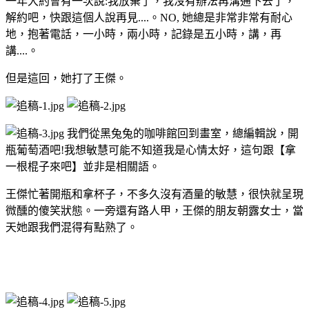
一年大約會有一次說:我放棄了，我沒有辦法再溝通下去了，
解約吧，快跟這個人說再見....。NO, 她總是非常非常有耐心
地，抱著電話，一小時，兩小時，記錄是五小時，講，再
講....。
但是這回，她打了王傑。
我們從黑兔兔的咖啡館回到畫室，總編輯說，開
瓶葡萄酒吧!我想敏慧可能不知道我是心情太好，這句跟【拿
一根棍子來吧】並非是相關語。
王傑忙著開瓶和拿杯子，不多久沒有酒量的敏慧，很快就呈現
微醺的傻笑狀態。一旁還有路人甲，王傑的朋友朝露女士，當
天她跟我們混得有點熟了。