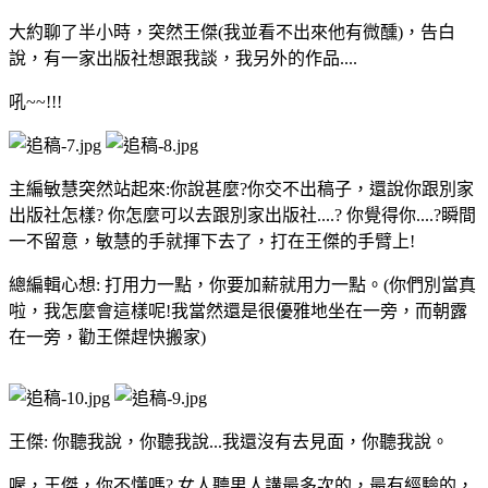
大約聊了半小時，突然王傑(我並看不出來他有微醺)，告白
說，有一家出版社想跟我談，我另外的作品....
吼~~!!!
主編敏慧突然站起來:你說甚麼?你交不出稿子，還說你跟別家
出版社怎樣? 你怎麼可以去跟別家出版社....? 你覺得你....?瞬間
一不留意，敏慧的手就揮下去了，打在王傑的手臂上!
總編輯心想: 打用力一點，你要加薪就用力一點。(你們別當真
啦，我怎麼會這樣呢!我當然還是很優雅地坐在一旁，而朝露
在一旁，勸王傑趕快搬家)
王傑: 你聽我說，你聽我說...我還沒有去見面，你聽我說。
喔，王傑，你不懂嗎? 女人聽男人講最多次的，最有經驗的，