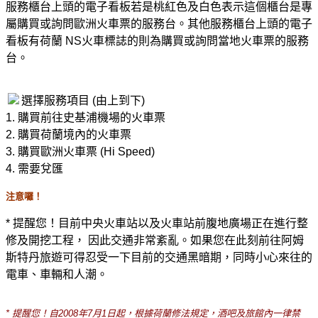
服務櫃台上頭的電子看板若是桃紅色及白色表示這個櫃台是專
屬購買或詢問歐洲火車票的服務台。其他服務櫃台上頭的電子
看板有荷蘭 NS火車標誌的則為購買或詢問當地火車票的服務
台。
選擇服務項目 (由上到下)
1. 購買前往史基浦機場的火車票
2. 購買荷蘭境內的火車票
3. 購買歐洲火車票 (Hi Speed)
4. 需要兌匯
注意囉！
* 提醒您！目前中央火車站以及火車站前腹地廣場正在進行整
修及開挖工程， 因此交通非常紊亂。如果您在此刻前往阿姆
斯特丹旅遊可得忍受一下目前的交通黑暗期，同時小心來往的
電車、車輛和人潮。
* 提醒您！自2008年7月1日起，根據荷蘭修法規定，酒吧及旅館內一律禁