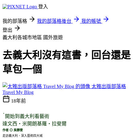
登入
我的部落格
我的部落格後台
我的帳號
登出
義大利各城市地區
國外旅遊
去義大利沒有這書，回台還是
草包一個
太雅出版部落格
Travel My Blog
18年前
開始到義大利看藝術
達文西‧米開朗基羅‧拉斐爾
作者 ◎ 吳靜雯
走訪義大利，深入藝術四大城