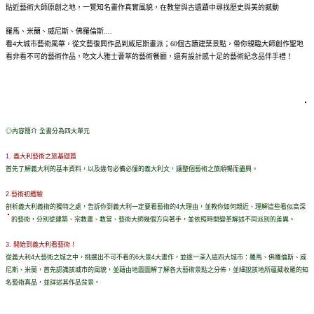
貼近藝術大師原創之地，一覽知名畫作真實風貌，在教堂與古遺蹟中尋找歷史與美的撼動
羅馬、米蘭、威尼斯、佛羅倫斯....
看4大城市藝術風華，從文藝復興作品到威尼斯畫派；60個古蹟建築景點，帶你親臨大師創作聖地
看非看不可的藝術作品，吃文人雅士薈萃的藝術餐廳，還有設計感十足的藝術紀念品伴手禮！
◎內容簡介 全書分為四大單元
1. 義大利藝術之旅基礎篇
首先了解義大利的基本資料，以及幾句必備必懂的義大利文，讓整個藝術之旅順暢而盡興。
2.
藝術初體驗
剖析義大利義術的獨特之處，告訴你到義大利一定要看藝術的4大理由，並教
你如何親近、理解這些看似高深
的藝術，分別從建
築、宗教畫、教堂、藝術大師幾個方向著手，並依照時間變革解述不同派別的差異。
3. 開始到義大利看藝術！
從義大利4大藝術之城之中，挑選出不可不看的6大景4大畫作，並逐一深入這四大城市：羅馬、佛羅倫斯、威
尼斯、米蘭，首先認識該城市的風貌，並藉由地圖圖解了解各大藝術景點之分佈，並細說該地所蘊藏收羅的知
名藝術真品，並詳述其作品背景
。