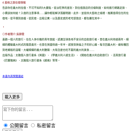
4.藝術之旅住宿情報
告訴你在義大利住宿，不可不知的5大要點，從淡旺季的差別，到住宿旅店的分級制度，如何進行網路定房、
小費該如何給？入宿的注意事項……讓你輕鬆解決落腳問題。此外，並從四大藝術之城裡，推薦值得信任的住
宿地，從平價到高檔，從民宿、出租公寓，以及歷史感的老宅邸旅店，都包羅在其中。
◎作者簡介:吳靜雯
喜歡一個人的旅行，住在人多吵雜的青年旅館，認識全球各地不安分的自助旅行者。曾在義大利待過兩年，細
細的體驗義大利式的隨意歲月，也曾在英國待過一年半，感受到英倫之子的好心腸。每次回義大利，總有種回
到老鄉般的溫暖，大曬燦爛的義大利艷陽、大啖怎麼也吃不厭的義大利美食……
出版作品：太雅個人旅行書系《英國》、《學義大利人過生活》、《開始在義大利自助旅行》、活頁旅行書
《巴塞隆納》、太雅個人旅行書系《越南》等等。
本書內頁預覽連結
載入更多
公開留言
私密留言